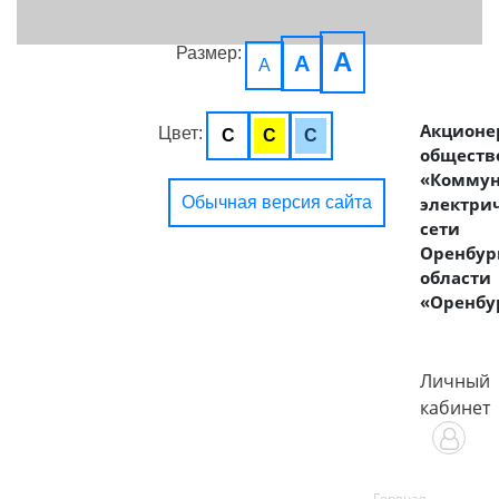
Размер:
A
A
A
Акционе
Цвет:
C
C
C
обществ
«Комму
Обычная версия сайта
электри
сети
Оренбур
области
«Оренбу
Личный
кабинет