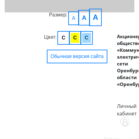
Размер:
A
A
A
Акционе
Цвет:
C
C
C
обществ
«Комму
Обычная версия сайта
электри
сети
Оренбур
области
«Оренбу
Личный
кабинет