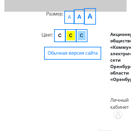
Размер:
A
A
A
Акционе
Цвет:
C
C
C
обществ
«Комму
Обычная версия сайта
электри
сети
Оренбур
области
«Оренбу
Личный
кабинет