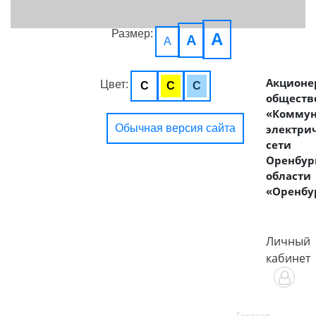
Размер:
A
A
A
Акционе
Цвет:
C
C
C
обществ
«Комму
Обычная версия сайта
электри
сети
Оренбур
области
«Оренбу
Личный
кабинет