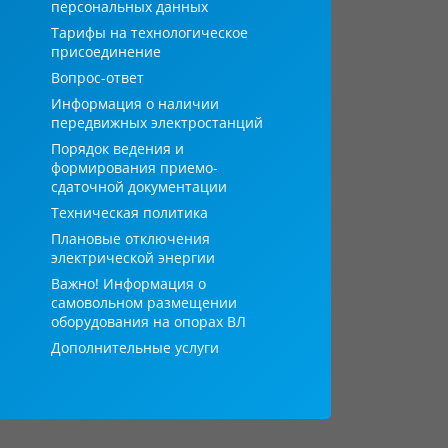
персональных данных
Тарифы на технологическое
присоединение
Вопрос-ответ
Информация о наличии
передвижных электростанций
Порядок ведения и
формирования приемо-
сдаточной документации
Техническая политика
Плановые отключения
электрической энергии
Важно! Информация о
самовольном размещении
оборудования на опорах ВЛ
Дополнительные услуги