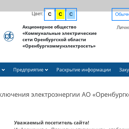
Цвет:
C
C
C
Обычн
Акционерное общество
Личн
«Коммунальные электрические
сети Оренбургской области
«Оренбургкоммунэлектросеть»
И
Предприятие
Раскрытие информации
Зак
ключения электроэнергии АО «Оренбургк
Уважаемый посетитель сайта!