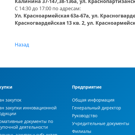
Калинина 37-147,38-136а, ул. Краснопартизанская
С 14:30 до 17:00 по адресам:
Ул. Красноармейская 63а-67а, ул. Красногвардей
Красногвардейская 13 кв. 2, ул. Красноармейск
Назад
купки
Предприятие
ан закупок
Общая информация
ан закупки инновационной
Генеральный директор
одукции
Руководство
рмативные документы по
Учредительные документы
купочной деятельности
Филиалы
речень закупок у субъектов