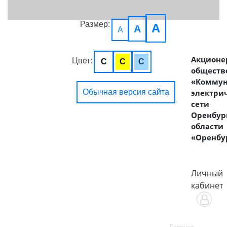
Размер:
A
A
A
Акционе
Цвет:
C
C
C
обществ
«Комму
Обычная версия сайта
электри
сети
Оренбур
области
«Оренбу
Личный
кабинет