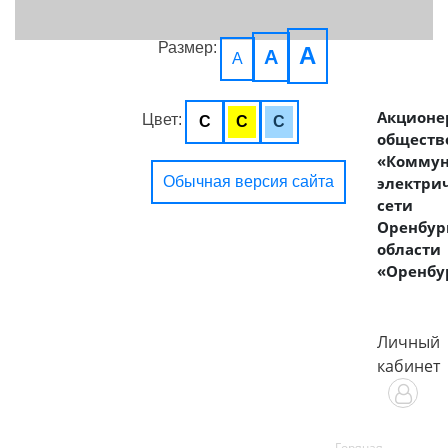
Размер:
A
A
A
Акционе
Цвет:
C
C
C
обществ
«Комму
Обычная версия сайта
электри
сети
Оренбур
области
«Оренбу
Личный
кабинет