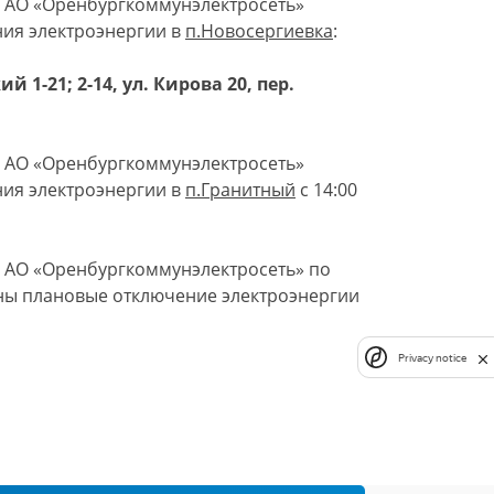
я АО «Оренбургкоммунэлектросеть»
ния электроэнергии в
п.Новосергиевка
:
й 1-21; 2-14, ул. Кирова 20, пер.
я АО «Оренбургкоммунэлектросеть»
ния электроэнергии в
п.Гранитный
с 14:00
я АО «Оренбургкоммунэлектросеть» по
дены плановые отключение электроэнергии
Privacy notice