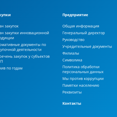
купки
Предприятие
ан закупок
Общая информация
ан закупки инновационной
Генеральный директор
одукции
Руководство
рмативные документы по
Учредительные документы
купочной деятельности
Филиалы
речень закупок у субъектов
Символика
СП
Политика обработки
хив по годам
персональных данных
Мы против коррупции
Памятки населению
Реквизиты
Контакты