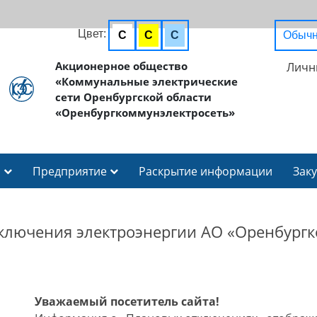
Цвет:
C
C
C
Обычн
Акционерное общество
Личн
«Коммунальные электрические
сети Оренбургской области
«Оренбургкоммунэлектросеть»
И
Предприятие
Раскрытие информации
Зак
ключения электроэнергии АО «Оренбургк
Уважаемый посетитель сайта!