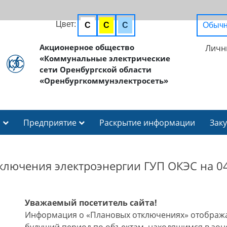
Цвет:
C
C
C
Обычн
Акционерное общество
Личн
«Коммунальные электрические
сети Оренбургской области
«Оренбургкоммунэлектросеть»
И
Предприятие
Раскрытие информации
Зак
ключения электроэнергии ГУП ОКЭС на 04
Уважаемый посетитель сайта!
Информация о «Плановых отключениях» отобража