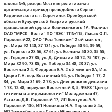
школа №5, резерв Местная религиозная
организация приход преподобного Сергия
Радонежского в г. Сорочинск Оренбургской
области Бузулукской Епархии русской
православной церкви Вознесенского 1А. Филиал
ОАО "МРСК - Волги" ПО "ЗЭС" ТП№115, Лысак О.П.
Парковый22, ОАО "РостТелеком" 2-ой мик-он ,
ул. Мира 92-140, 87-131; ул. Победы 50-94, 39-59;
ул. Горького 28-56, 37-61; ул. Есенина 50-80, 35-55;
ул. Герцена 27-35; ул. Д. Дивизии 50-72, 75-107; ул.
Мира 82-90, 73-85; ул. Победы 34-48, 23-37; ул.
Восточная 2-4, Федорова Е.А. 2-ой мик-он 8А, И.п.
Цяцко Г.Н. пер. Восточный 94, ул. Победы 1-17, 2-
34, ул. Мира 31-69, 2-78; ул. Днепровская дивизия
1-73, 12-48, переулок Восточный 3, 5, ФБУЗ "Центр
гигиены и эпидемиологии" Молодежная 47,
Астахов Д.В. Парковый 17, ИП Болтунов А.А.
Парковый 13б, ИП Новикова Н.А. Парковый 4а,
ИП Тимирбулатова Сания Ибляевна пр-т