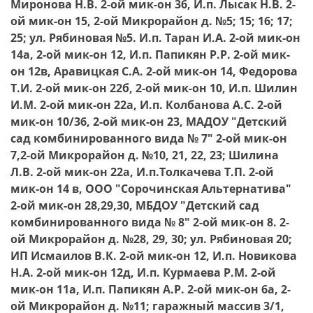
Миронова Н.В. 2-ой мик-он 36, И.п. Лысак Н.В. 2-
ой мик-он 15, 2-ой Микрорайон д. №5; 15; 16; 17;
25; ул. Рябиновая №5. И.п. Таран И.А. 2-ой мик-он
14а, 2-ой мик-он 12, И.п. Папикян Р.Р. 2-ой мик-
он 12в, Аравицкая С.А. 2-ой мик-он 14, Федорова
Т.И. 2-ой мик-он 22б, 2-ой мик-он 10, И.п. Шилин
И.М. 2-ой мик-он 22а, И.п. Колбанова А.С. 2-ой
мик-он 10/36, 2-ой мик-он 23, МАДОУ "Детский
сад комбинированного вида № 7" 2-ой мик-он
7,2-ой Микрорайон д. №10, 21, 22, 23; Шилина
Л.В. 2-ой мик-он 22а, И.п.Толкачева Т.П. 2-ой
мик-он 14 в, ООО "Сорочинская Альтернатива"
2-ой мик-он 28,29,30, МБДОУ "Детский сад
комбинированного вида № 8" 2-ой мик-он 8. 2-
ой Микрорайон д. №28, 29, 30; ул. Рябиновая 20;
ИП Исмаилов В.К. 2-ой мик-он 12, И.п. Новикова
Н.А. 2-ой мик-он 12д, И.п. Курмаева Р.М. 2-ой
мик-он 11а, И.п. Папикян А.Р. 2-ой мик-он 6а, 2-
ой Микрорайон д. №11; гаражный массив 3/1,