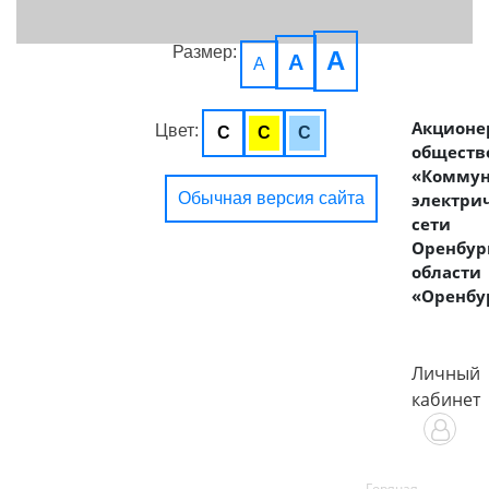
Размер:
A
A
A
Акционе
Цвет:
C
C
C
обществ
«Комму
Обычная версия сайта
электри
сети
Оренбур
области
«Оренбу
Личный
кабинет