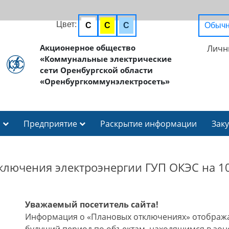
Цвет:
C
C
C
Обычн
Акционерное общество
Личн
«Коммунальные электрические
сети Оренбургской области
«Оренбургкоммунэлектросеть»
И
Предприятие
Раскрытие информации
Зак
ключения электроэнергии ГУП ОКЭС на 10
Уважаемый посетитель сайта!
Информация о «Плановых отключениях» отобража