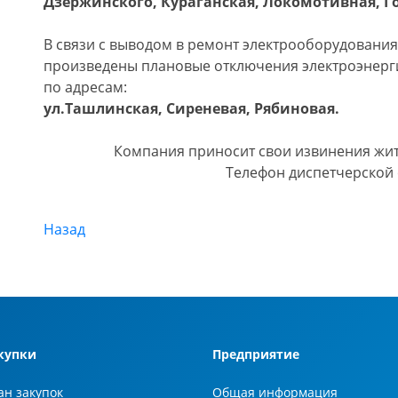
Дзержинского, Кураганская, Локомотивная, Го
В связи с выводом в ремонт электрооборудования 
произведены плановые отключения электроэнер
по адресам:
ул.Ташлинская, Сиреневая, Рябиновая.
Компания приносит свои извинения жит
Телефон диспетчерской 
Назад
купки
Предприятие
ан закупок
Общая информация