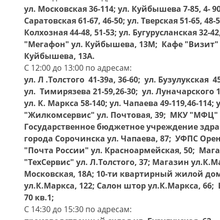
ул. Московская 36-114; ул. Куйбышева 7-85, 4- 90;
Саратовская 61-67, 46-50; ул. Тверская 51-65, 48-
Колхозная 44-48, 51-53; ул. Бугурусланская 32-42,
"Мегафон" ул. Куйбышева, 13М; Кафе "Визит" у
Куйбышева, 13А.
С 12:00 до 13:00 по адресам:
ул. Л .Толстого 41-39а, 36-60; ул. Бузулукская 45
ул. Тимирязева 21-59,26-30; ул. Луначарского 14
ул. К. Маркса 58-140; ул. Чапаева 49-119,46-114;
"Жилкомсервис" ул. Почтовая, 39; МКУ "МФЦ" 
Государственное бюджетное учреждение здра
города Сорочинска ул. Чапаева, 87; УФПС Ор
"Почта России" ул. Красноармейская, 50; Магаз
"ТехСервис" ул. Л.Толстого, 37; Магазин ул.К.М
Московская, 18А; 10-ти квартирный жилой дом
ул.К.Маркса, 122; Салон штор ул.К.Маркса, 66;
70 кв.1;
С 14:30 до 15:30 по адресам: