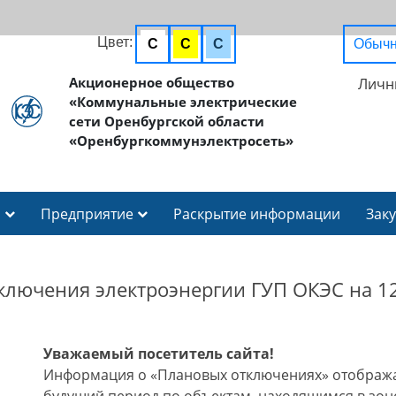
Цвет:
C
C
C
Обычн
Акционерное общество
Личн
«Коммунальные электрические
сети Оренбургской области
«Оренбургкоммунэлектросеть»
И
Предприятие
Раскрытие информации
Зак
ключения электроэнергии ГУП ОКЭС на 12
Уважаемый посетитель сайта!
Информация о «Плановых отключениях» отобража