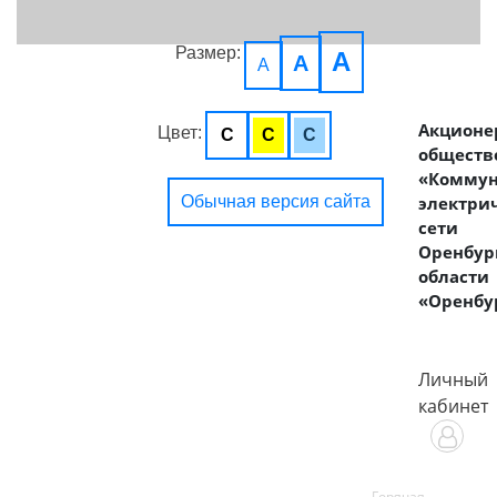
Размер:
A
A
A
Акционе
Цвет:
C
C
C
обществ
«Комму
Обычная версия сайта
электри
сети
Оренбур
области
«Оренбу
Личный
кабинет