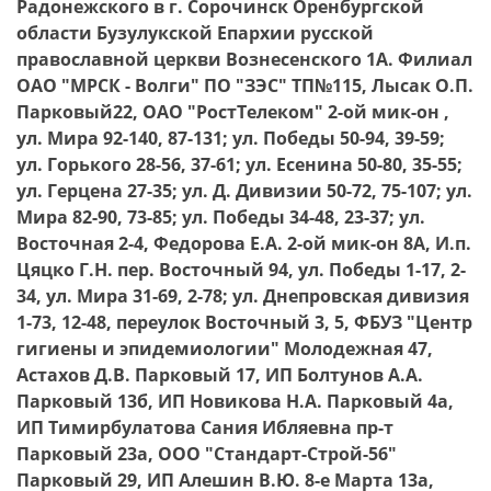
Радонежского в г. Сорочинск Оренбургской
области Бузулукской Епархии русской
православной церкви Вознесенского 1А. Филиал
ОАО "МРСК - Волги" ПО "ЗЭС" ТП№115, Лысак О.П.
Парковый22, ОАО "РостТелеком" 2-ой мик-он ,
ул. Мира 92-140, 87-131; ул. Победы 50-94, 39-59;
ул. Горького 28-56, 37-61; ул. Есенина 50-80, 35-55;
ул. Герцена 27-35; ул. Д. Дивизии 50-72, 75-107; ул.
Мира 82-90, 73-85; ул. Победы 34-48, 23-37; ул.
Восточная 2-4, Федорова Е.А. 2-ой мик-он 8А, И.п.
Цяцко Г.Н. пер. Восточный 94, ул. Победы 1-17, 2-
34, ул. Мира 31-69, 2-78; ул. Днепровская дивизия
1-73, 12-48, переулок Восточный 3, 5, ФБУЗ "Центр
гигиены и эпидемиологии" Молодежная 47,
Астахов Д.В. Парковый 17, ИП Болтунов А.А.
Парковый 13б, ИП Новикова Н.А. Парковый 4а,
ИП Тимирбулатова Сания Ибляевна пр-т
Парковый 23а, ООО "Стандарт-Строй-56"
Парковый 29, ИП Алешин В.Ю. 8-е Марта 13а,