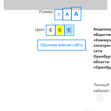
Размер:
A
A
A
Акционе
Цвет:
C
C
C
обществ
«Комму
Обычная версия сайта
электри
сети
Оренбур
области
«Оренбу
Личный
кабинет