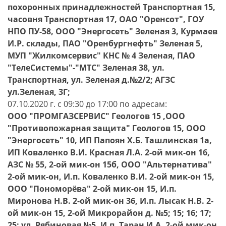
похоронных принадлежностей Транспортная 15,
часовня Транспортная 17, ОАО "Оренсот", ГОУ
НПО ПУ-58, ООО "Энергосеть" Зеленая 3, Курмаев
И.Р. склады, ПАО "Оренбургнефть" Зеленая 5,
МУП "Жилкомсервис" КНС № 4 Зеленая, ПАО
"ТелеСистемы"-"МТС" Зеленая 38, ул.
Транспортная, ул. Зеленая д.№2/2; АГЗС
ул.Зеленая, 3Г;
07.10.2020 г. с 09:30 до 17:00 по адресам:
ООО "ПРОМГАЗСЕРВИС" Геологов 15 ,ООО
"Противопожарная защита" Геологов 15, ООО
"Энергосеть" 10, ИП Папоян Х.Б. Ташлинская 1а,
ИП Коваленко В.И. Красная Л.А. 2-ой мик-он 16,
АЗС № 55, 2-ой мик-он 15б, ООО "Альтернатива"
2-ой мик-он, И.п. Коваленко В.И. 2-ой мик-он 15,
ООО "Пономорёва" 2-ой мик-он 15, И.п.
Миронова Н.В. 2-ой мик-он 36, И.п. Лысак Н.В. 2-
ой мик-он 15, 2-ой Микрорайон д. №5; 15; 16; 17;
25; ул. Рябиновая №5. И.п. Таран И.А. 2-ой мик-он