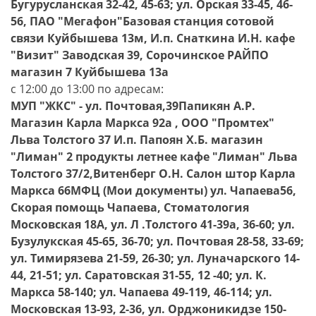
Бугурусланская 32-42, 45-63; ул. Орская 33-45, 46-
56, ПАО "Мегафон"Базовая станция сотовой
связи Куйбышева 13м, И.п. Снаткина И.Н. кафе
"Визит" Заводская 39, Сорочинское РАЙПО
магазин 7 Куйбышева 13а
с 12:00 до 13:00 по адресам:
МУП "ЖКС" - ул. Почтовая,39Папикян А.Р.
Магазин Карла Маркса 92а , ООО "Промтех"
Льва Толстого 37 И.п. Папоян Х.Б. магазин
"Лиман" 2 продукты летнее кафе "Лиман" Льва
Толстого 37/2,Витенберг О.Н. Салон штор Карла
Маркса 66МФЦ (Мои документы) ул. Чапаева56,
Скорая помощь Чапаева, Стоматология
Московская 18А, ул. Л .Толстого 41-39а, 36-60; ул.
Бузулукская 45-65, 36-70; ул. Почтовая 28-58, 33-69;
ул. Тимирязева 21-59, 26-30; ул. Луначарского 14-
44, 21-51; ул. Саратовская 31-55, 12 -40; ул. К.
Маркса 58-140; ул. Чапаева 49-119, 46-114; ул.
Московская 13-93, 2-36, ул. Орджоникидзе 150-