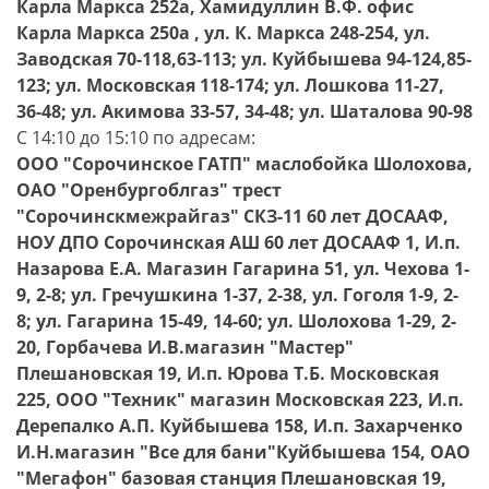
Карла Маркса 252а, Хамидуллин В.Ф. офис
Карла Маркса 250а , ул. К. Маркса 248-254, ул.
Заводская 70-118,63-113; ул. Куйбышева 94-124,85-
123; ул. Московская 118-174; ул. Лошкова 11-27,
36-48; ул. Акимова 33-57, 34-48; ул. Шаталова 90-98
С 14:10 до 15:10 по адресам:
ООО "Сорочинское ГАТП" маслобойка Шолохова,
ОАО "Оренбургоблгаз" тpест
"Соpочинскмежpайгаз" СКЗ-11 60 лет ДОСААФ,
НОУ ДПО Сорочинская АШ 60 лет ДОСААФ 1, И.п.
Назарова Е.А. Магазин Гагарина 51, ул. Чехова 1-
9, 2-8; ул. Гречушкина 1-37, 2-38, ул. Гоголя 1-9, 2-
8; ул. Гагарина 15-49, 14-60; ул. Шолохова 1-29, 2-
20, Горбачева И.В.магазин "Мастер"
Плешановская 19, И.п. Юрова Т.Б. Московская
225, ООО "Техник" магазин Московская 223, И.п.
Дерепалко А.П. Куйбышева 158, И.п. Захарченко
И.Н.магазин "Все для бани"Куйбышева 154, ОАО
"Мегафон" базовая станция Плешановская 19,