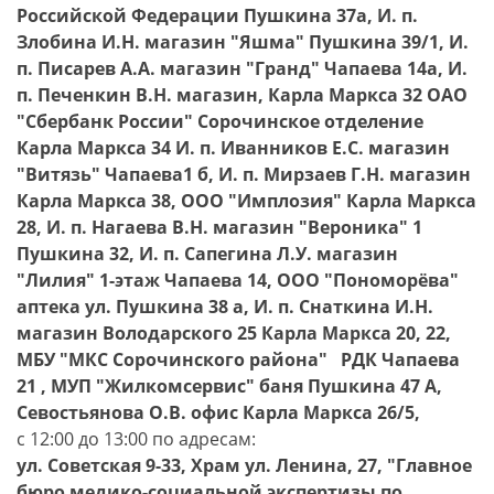
Российской Федерации Пушкина 37а, И. п.
Злобина И.Н. магазин "Яшма" Пушкина 39/1, И.
п. Писарев А.А. магазин "Гранд" Чапаева 14а, И.
п. Печенкин В.Н. магазин, Карла Маркса 32 ОАО
"Сбербанк России" Сорочинское отделение
Карла Маркса 34 И. п. Иванников Е.С. магазин
"Витязь" Чапаева1 б, И. п. Мирзаев Г.Н. магазин
Карла Маркса 38, ООО "Имплозия" Карла Маркса
28, И. п. Нагаева В.Н. магазин "Вероника" 1
Пушкина 32, И. п. Сапегина Л.У. магазин
"Лилия" 1-этаж Чапаева 14, ООО "Пономорёва"
аптека ул. Пушкина 38 а, И. п. Снаткина И.Н.
магазин Володарского 25 Карла Маркса 20, 22,
МБУ "МКС Сорочинского района" РДК Чапаева
21 , МУП "Жилкомсервис" баня Пушкина 47 А,
Севостьянова О.В. офис Карла Маркса 26/5,
с 12:00 до 13:00 по адресам:
ул. Советская 9-33, Храм ул. Ленина, 27, "Главное
бюро медико-социальной экспертизы по