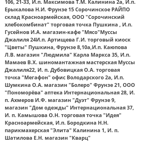
106, 21-33, И.п. Максимова Т.М. Калинина 2а, И.п.
Ерыкалова Н.И. Фрунзе 15 Сорочинское РАЙПО
склад Красноармейская, ООО "Сорочинский
хлебокомбинат" торговая точка Пушкина , И.п.
Гусейнов И.А. магазин-кафе "Мясо"Муссы
Джалиля 24И.п. Артищева Г.И. торговый киоск
"Цветы" Пушкина, Фрунзе 8,10а,И.п. Каюпова
Л.В. магазин "Людмила" Карла Маркса 35, И.п.
Мамаев В.Х. шиномантажная мастерская Муссы
Джалиля22, И. п. Дубовицкая О.А. торговая
точка "Мегафон" офис Володарского 2а, И.п.
Шумкина О.А. магазин "Болеро" Фрунзе 21, ООО
"Пономорёва" аптека Интернациональная 28, И.
п. Ахмеров И.Ф. магазин "Дуэт" Фрунзе 9,
магазин "Дом одежды" Интернациональная 37,
И. п. Камышова О.Н. торговая точка "Идея"
Красноармейская, И.п. Бородкина Н.Н.
парикмахерская "Элита" Калинина 1, И. п.
Шатилова Е.Н. магазин "Кварц"