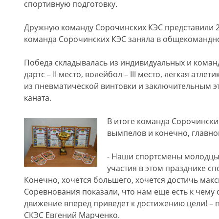
спортивную подготовку.
Дружную команду Сорочинских КЭС представили 2
команда Сорочинских КЭС заняла в общекомандном
Победа складывалась из индивидуальных и командн
дартс – II место, волейбол – III место, легкая атлети
из пневматической винтовки и заключительным э
каната.
В итоге команда Сорочински
вымпелов и конечно, главной
- Наши спортсмены молодцы
участия в этом празднике сп
Конечно, хочется большего, хочется достичь мак
Соревнования показали, что нам еще есть к чему 
движение вперед приведет к достижению цели! –
СКЭС Евгений Марченко.