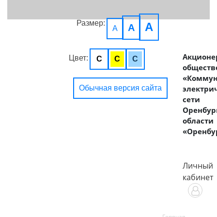
Размер:
A
A
A
Акционе
Цвет:
C
C
C
обществ
«Комму
Обычная версия сайта
электри
сети
Оренбур
области
«Оренбу
Личный
кабинет