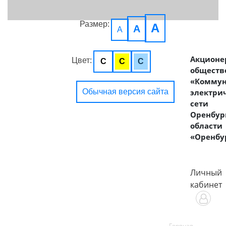
Размер:
A
A
A
Акционе
Цвет:
C
C
C
обществ
«Комму
Обычная версия сайта
электри
сети
Оренбур
области
«Оренбу
Личный
кабинет