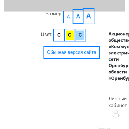
Размер:
A
A
A
Акционе
Цвет:
C
C
C
обществ
«Комму
Обычная версия сайта
электри
сети
Оренбур
области
«Оренбу
Личный
кабинет