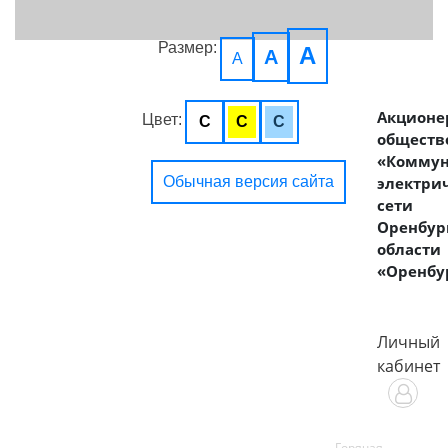
Размер:
A
A
A
Акционе
Цвет:
C
C
C
обществ
«Комму
Обычная версия сайта
электри
сети
Оренбур
области
«Оренбу
Личный
кабинет