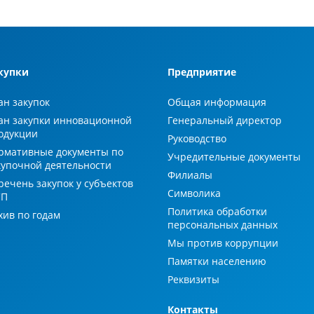
купки
Предприятие
ан закупок
Общая информация
ан закупки инновационной
Генеральный директор
одукции
Руководство
рмативные документы по
Учредительные документы
купочной деятельности
Филиалы
речень закупок у субъектов
Символика
СП
Политика обработки
хив по годам
персональных данных
Мы против коррупции
Памятки населению
Реквизиты
Контакты