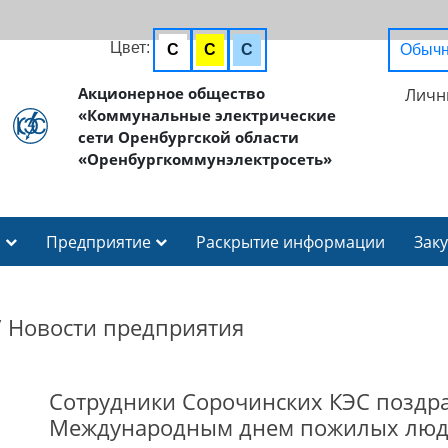
Цвет:
C
C
C
Обычн
Акционерное общество
Личн
«Коммунальные электрические
сети Оренбургской области
«Оренбургкоммунэлектросеть»
И
Предприятие
Раскрытие информации
Зак
/
Новости предприятия
Сотрудники Сорочинских КЭС поздр
Международным днем пожилых люд