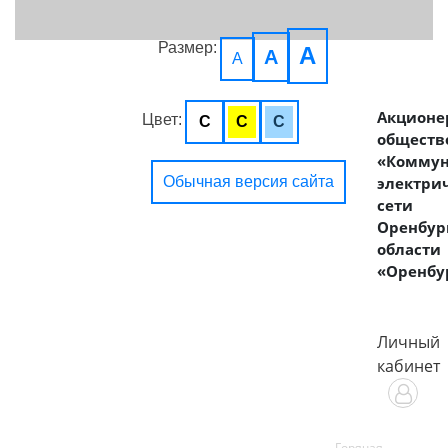
Размер:
A
A
A
Акционе
Цвет:
C
C
C
обществ
«Комму
Обычная версия сайта
электри
сети
Оренбур
области
«Оренбу
Личный
кабинет