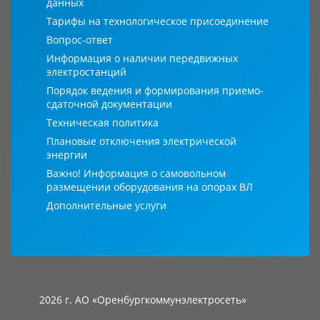
данных
Тарифы на технологическое присоединение
Вопрос-ответ
Информация о наличии передвижных
электростанций
Порядок ведения и формирования приемо-
сдаточной документации
Техническая политика
Плановые отключения электрической
энергии
Важно! Информация о самовольном
размещении оборудования на опорах ВЛ
Дополнительные услуги
2026 г. АО «Оренбургкоммунэлектросеть»