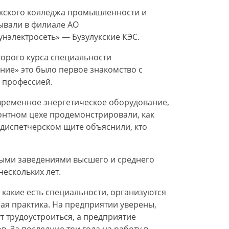
укского колледжа промышленности и
ывали в филиале АО
нэлектросеть» — Бузулукские КЭС.
торого курса специальности
ние» это было первое знакомство с
 профессией.
овременное энергетическое оборудование,
онтном цехе продемонстрировали, как
 диспетчерском щите объяснили, кто
ными заведениями высшего и среднего
ескольких лет.
, какие есть специальности, организуются
ная практика. На предприятии уверены,
ут трудоустроиться, а предприятие