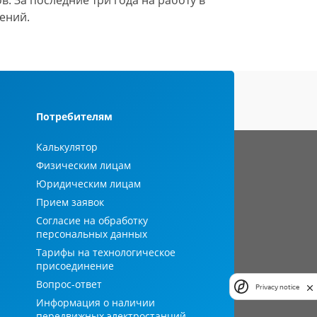
 За последние три года на работу в
ений.
Потребителям
Калькулятор
Физическим лицам
Юридическим лицам
Прием заявок
Согласие на обработку
персональных данных
Тарифы на технологическое
присоединение
Вопрос-ответ
Privacy notice
Информация о наличии
передвижных электростанций