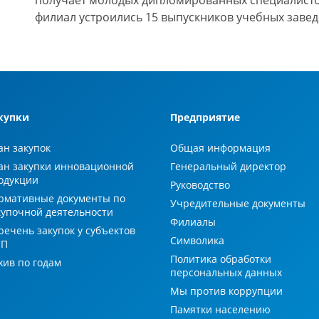
получает молодых дипломированных специалистов.
филиал устроились 15 выпускников учебных завед
купки
Предприятие
ан закупок
Общая информация
ан закупки инновационной
Генеральный директор
одукции
Руководство
рмативные документы по
Учредительные документы
купочной деятельности
Филиалы
речень закупок у субъектов
Символика
СП
Политика обработки
хив по годам
персональных данных
Мы против коррупции
Памятки населению