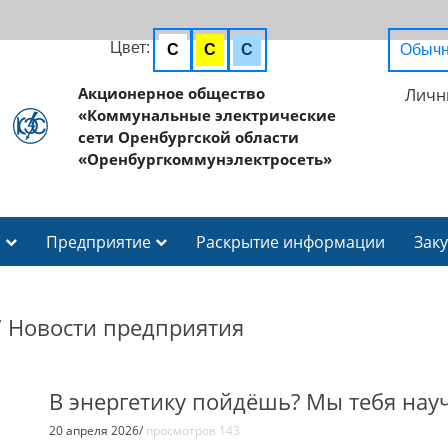
Цвет:
C
C
C
Обычн
Акционерное общество
Личн
«Коммунальные электрические
сети Оренбургской области
«Оренбургкоммунэлектросеть»
И
Предприятие
Раскрытие информации
Зак
/
Новости предприятия
В энергетику пойдёшь? Мы тебя нау
20 апреля 2026/
просмотров 143