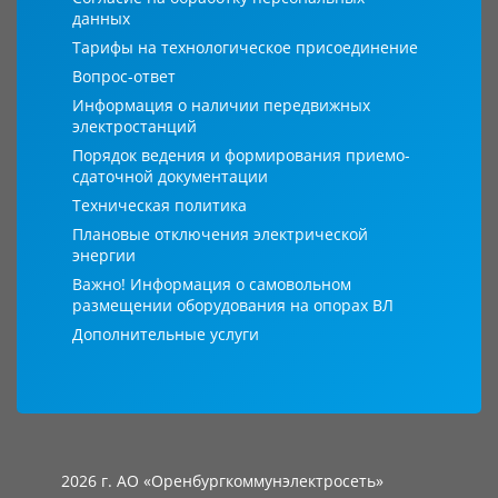
данных
Тарифы на технологическое присоединение
Вопрос-ответ
Информация о наличии передвижных
электростанций
Порядок ведения и формирования приемо-
сдаточной документации
Техническая политика
Плановые отключения электрической
энергии
Важно! Информация о самовольном
размещении оборудования на опорах ВЛ
Дополнительные услуги
2026 г. АО «Оренбургкоммунэлектросеть»