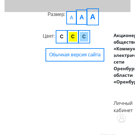
Размер:
A
A
A
Акционе
Цвет:
C
C
C
обществ
«Комму
Обычная версия сайта
электри
сети
Оренбур
области
«Оренбу
Личный
кабинет