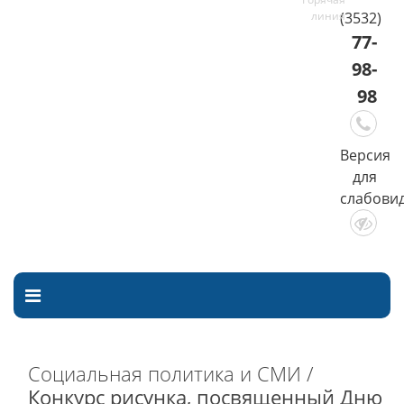
(3532)
77-
98-
98
Версия
для
слабови
Социальная политика и СМИ /
Конкурс рисунка, посвященный Дню