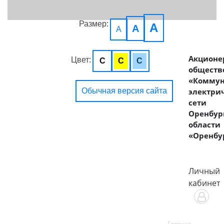
Размер:
A
A
A
Акционе
Цвет:
C
C
C
обществ
«Комму
Обычная версия сайта
электри
сети
Оренбур
области
«Оренбу
Личный
кабинет