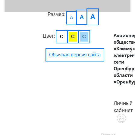
Размер:
A
A
A
Акционе
Цвет:
C
C
C
обществ
«Комму
Обычная версия сайта
электри
сети
Оренбур
области
«Оренбу
Личный
кабинет