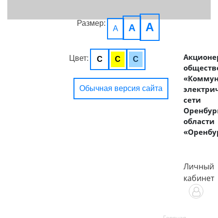
Размер:
A
A
A
Акционе
Цвет:
C
C
C
обществ
«Комму
Обычная версия сайта
электри
сети
Оренбур
области
«Оренбу
Личный
кабинет