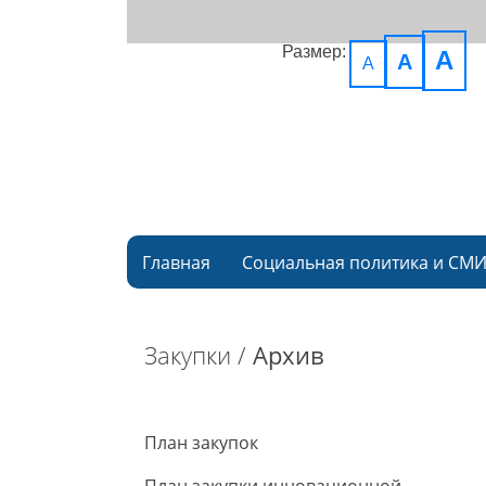
Размер:
A
A
A
Главная
Социальная политика и СМ
Закупки /
Архив
План закупок