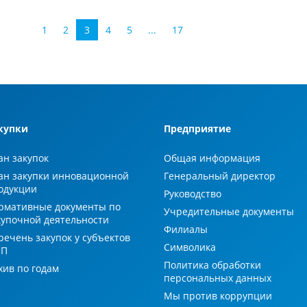
1
2
3
4
5
...
17
купки
Предприятие
ан закупок
Общая информация
ан закупки инновационной
Генеральный директор
одукции
Руководство
рмативные документы по
Учредительные документы
купочной деятельности
Филиалы
речень закупок у субъектов
Символика
СП
Политика обработки
хив по годам
персональных данных
Мы против коррупции