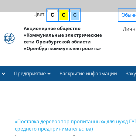
Цвет:
C
C
C
Обычн
Акционерное общество
Личн
«Коммунальные электрические
сети Оренбургской области
«Оренбургкоммунэлектросеть»
И
Предприятие
Раскрытие информации
Зак
«Поставка деревоопор пропитанных» для нужд ГУП
среднего предпринимательства)