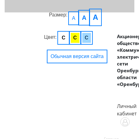
Размер:
A
A
A
Акционе
Цвет:
C
C
C
обществ
«Комму
Обычная версия сайта
электри
сети
Оренбур
области
«Оренбу
Личный
кабинет