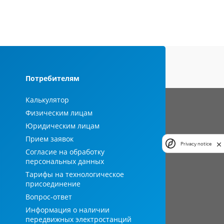
Потребителям
Калькулятор
Физическим лицам
Юридическим лицам
Прием заявок
Privacy notice
Согласие на обработку
персональных данных
Тарифы на технологическое
присоединение
Вопрос-ответ
Информация о наличии
передвижных электростанций