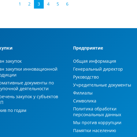
1
2
3
4
5
6
купки
Предприятие
ан закупок
Общая информация
ан закупки инновационной
Генеральный директор
одукции
Руководство
рмативные документы по
Учредительные документы
купочной деятельности
Филиалы
речень закупок у субъектов
Символика
СП
Политика обработки
хив по годам
персональных данных
Мы против коррупции
Памятки населению