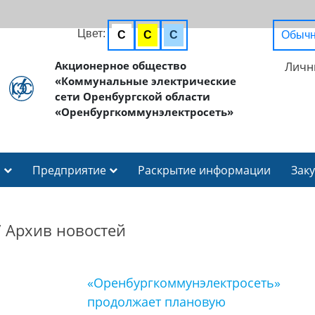
Цвет:
C
C
C
Обычн
Акционерное общество
Личн
«Коммунальные электрические
сети Оренбургской области
«Оренбургкоммунэлектросеть»
И
Предприятие
Раскрытие информации
Зак
/
Архив новостей
«Оренбургкоммунэлектросеть»
продолжает плановую